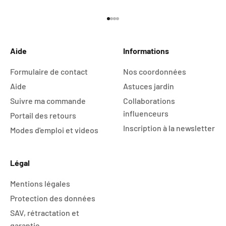
Aller à l'élément 1
Aller à l'élément 2
Aller à l'élément 3
Aller à l'élément 4
Aide
Informations
Formulaire de contact
Nos coordonnées
Aide
Astuces jardin
Suivre ma commande
Collaborations
influenceurs
Portail des retours
Inscription à la newsletter
Modes d'emploi et videos
Légal
Mentions légales
Protection des données
SAV, rétractation et
garantie