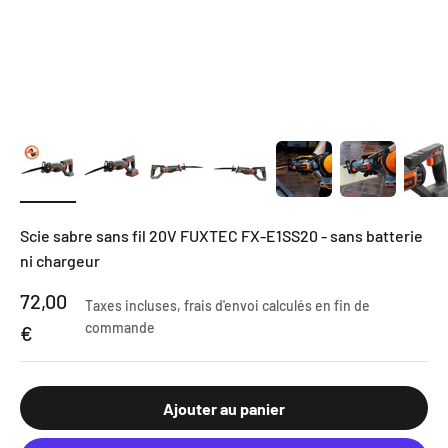
Scie sabre sans fil 20V FUXTEC FX-E1SS20 - sans batterie
ni chargeur
Prix de vente
72,00
Taxes incluses,
frais d'envoi calculés
en fin de
commande
€
Ajouter au panier