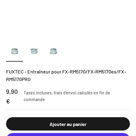
FUXTEC - Entraîneur pour FX-RM5170/FX-RM5170es/FX-
RM5170PRO
Prix de vente
9,90
Taxes incluses,
frais d'envoi calculés
en fin de
commande
€
Ajouter au panier