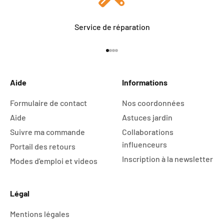
Service de réparation
Aller à l'élément 1
Aller à l'élément 2
Aller à l'élément 3
Aller à l'élément 4
Aide
Informations
Formulaire de contact
Nos coordonnées
Aide
Astuces jardin
Suivre ma commande
Collaborations
influenceurs
Portail des retours
Inscription à la newsletter
Modes d'emploi et videos
Légal
Mentions légales