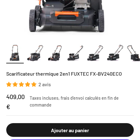
Scarificateur thermique 2en1 FUXTEC FX-BV240ECO
2 avis
Prix de vente
409,00
Taxes incluses,
frais d'envoi calculés
en fin de
commande
€
Ajouter au panier