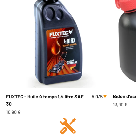
Bidon d'es
FUXTEC - Huile 4 temps 1,4 litre SAE
5.0/5
30
Prix de ve
13,90 €
Prix de vente
16,90 €