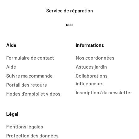
Service de réparation
Aller à l'élément 1
Aller à l'élément 2
Aller à l'élément 3
Aller à l'élément 4
Aide
Informations
Formulaire de contact
Nos coordonnées
Aide
Astuces jardin
Suivre ma commande
Collaborations
influenceurs
Portail des retours
Inscription à la newsletter
Modes d'emploi et videos
Légal
Mentions légales
Protection des données