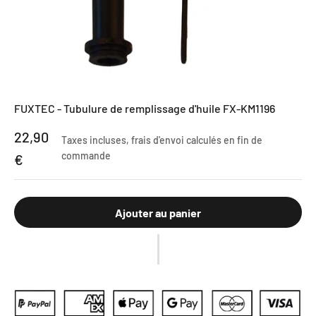
FUXTEC - Tubulure de remplissage d'huile FX-KM1196
Prix de vente
22,90
Taxes incluses,
frais d'envoi calculés
en fin de
commande
€
Ajouter au panier