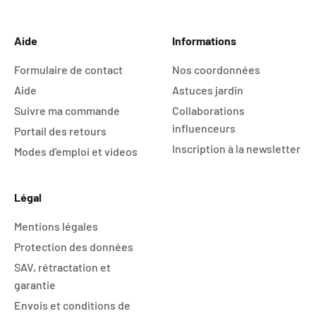
Aller à l'élément 1
Aller à l'élément 2
Aller à l'élément 3
Aller à l'élément 4
Aide
Informations
Formulaire de contact
Nos coordonnées
Aide
Astuces jardin
Suivre ma commande
Collaborations
influenceurs
Portail des retours
Inscription à la newsletter
Modes d'emploi et videos
Légal
Mentions légales
Protection des données
SAV, rétractation et
garantie
Envois et conditions de