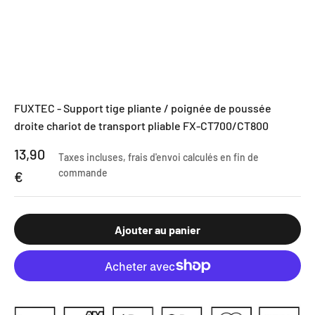
FUXTEC - Support tige pliante / poignée de poussée
droite chariot de transport pliable FX-CT700/CT800
Prix de vente
13,90
Taxes incluses,
frais d'envoi calculés
en fin de
commande
€
Ajouter au panier