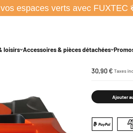
 vos espaces verts avec FUXTEC 
 loisirs
Accessoires & pièces détachées
Promo
FUXTEC - Poigné
Prix de vente
30,90 €
Taxes in
Ajouter a