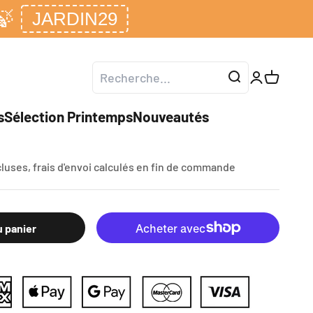
🍃
JARDIN29
Ouvrir le co
Voir le p
s
Sélection Printemps
Nouveautés
e tondeuse FX-RM4839P - FX-RM5396P
cluses,
frais d'envoi calculés
en fin de commande
u panier