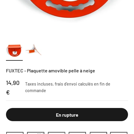
FUXTEC - Plaquette amovible pelle à neige
Prix de vente
14,90
Taxes incluses,
frais d'envoi calculés
en fin de
commande
€
En rupture