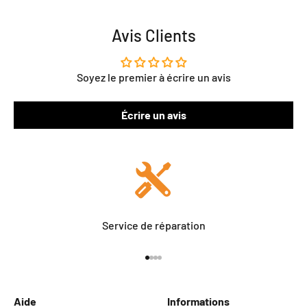
Avis Clients
Soyez le premier à écrire un avis
Écrire un avis
Service de réparation
Aller à l'élément 1
Aller à l'élément 2
Aller à l'élément 3
Aller à l'élément 4
Aide
Informations