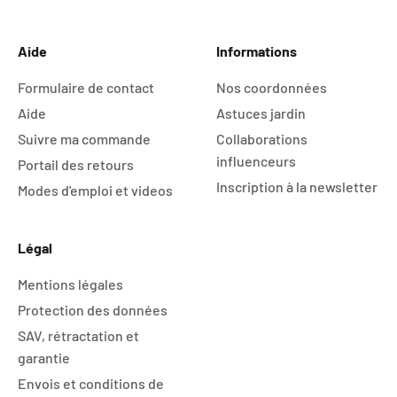
Aller à l'élément 1
Aller à l'élément 2
Aller à l'élément 3
Aller à l'élément 4
Aide
Informations
Formulaire de contact
Nos coordonnées
Aide
Astuces jardin
Suivre ma commande
Collaborations
influenceurs
Portail des retours
Inscription à la newsletter
Modes d'emploi et videos
Légal
Mentions légales
Protection des données
SAV, rétractation et
garantie
Envois et conditions de