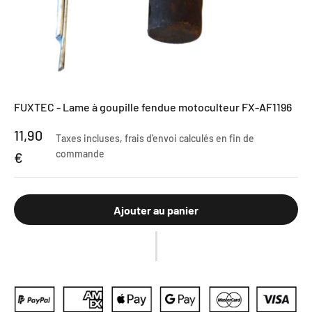
FUXTEC - Lame à goupille fendue motoculteur FX-AF1196
Prix de vente
11,90
Taxes incluses,
frais d'envoi calculés
en fin de
commande
€
Ajouter au panier