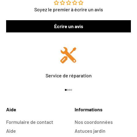
Soyez le premier à écrire un avis
Écrire un avis
Service de réparation
Aller à l'élément 1
Aller à l'élément 2
Aller à l'élément 3
Aller à l'élément 4
Aide
Informations
Formulaire de contact
Nos coordonnées
Aide
Astuces jardin