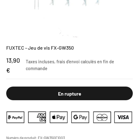
FUXTEC - Jeu de vis FX-GW350
Prix de vente
13,90
Taxes incluses,
frais d'envoi calculés
en fin de
commande
€
En rupture
Numéro de produit:
FX-GW350E1003