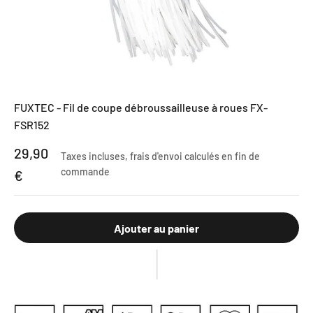
FUXTEC - Fil de coupe débroussailleuse à roues FX-
FSR152
Prix de vente
29,90
Taxes incluses,
frais d'envoi calculés
en fin de
commande
€
Ajouter au panier