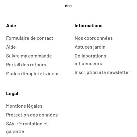
Aller à l'élément 1
Aller à l'élément 2
Aller à l'élément 3
Aller à l'élément 4
Aide
Informations
Formulaire de contact
Nos coordonnées
Aide
Astuces jardin
Suivre ma commande
Collaborations
influenceurs
Portail des retours
Inscription à la newsletter
Modes d'emploi et videos
Légal
Mentions légales
Protection des données
SAV, rétractation et
garantie