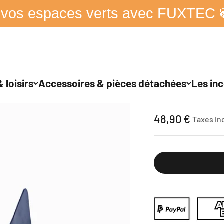
 vos espaces verts avec FUXTEC 
 loisirs
Accessoires & pièces détachées
Les inc
FUXTEC - Charru
Prix de vente
48,90 €
Taxes in