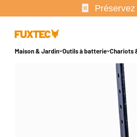
↵
↵
↵
↵
Zum Inhalt springen
Zum Menü springen
Fußzeile springen
Barrierefreiheits-Widget öffnen
Préservez
Passer au contenu
FUXTEC GmbH
Maison & Jardin
Outils à batterie
Chariots &