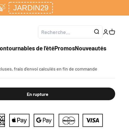
🍃
JARDIN29
Ouvrir le co
Voir le p
ontournables de l’été
Promos
Nouveautés
e à pommes de terre motobineuse FX-AF1196
cluses,
frais d'envoi calculés
en fin de commande
En rupture