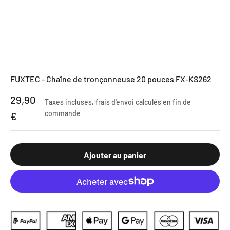
FUXTEC - Chaîne de tronçonneuse 20 pouces FX-KS262
Prix de vente
29,90
Taxes incluses,
frais d'envoi calculés
en fin de
commande
€
Ajouter au panier