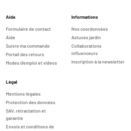
Aller à l'élément 1
Aller à l'élément 2
Aller à l'élément 3
Aller à l'élément 4
Aide
Informations
Formulaire de contact
Nos coordonnées
Aide
Astuces jardin
Suivre ma commande
Collaborations
influenceurs
Portail des retours
Inscription à la newsletter
Modes d'emploi et videos
Légal
Mentions légales
Protection des données
SAV, rétractation et
garantie
Envois et conditions de