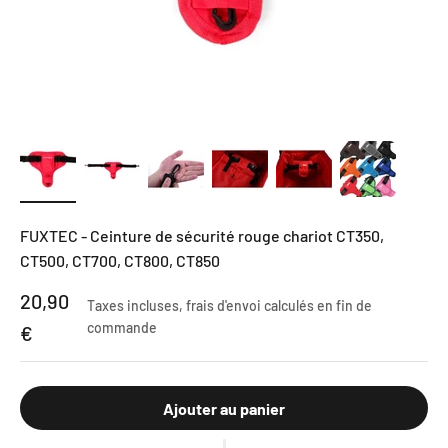
FUXTEC - Ceinture de sécurité rouge chariot CT350,
CT500, CT700, CT800, CT850
Prix de vente
20,90
Taxes incluses,
frais d'envoi calculés
en fin de
commande
€
Ajouter au panier