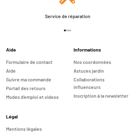
Service de réparation
Aller à l'élément 1
Aller à l'élément 2
Aller à l'élément 3
Aller à l'élément 4
Aide
Informations
Formulaire de contact
Nos coordonnées
Aide
Astuces jardin
Suivre ma commande
Collaborations
influenceurs
Portail des retours
Inscription à la newsletter
Modes d'emploi et videos
Légal
Mentions légales