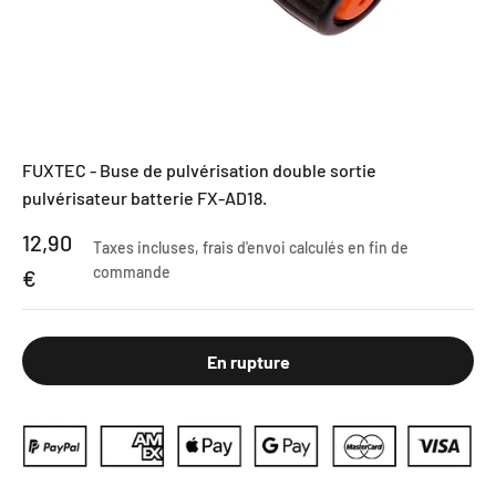
FUXTEC - Buse de pulvérisation double sortie
pulvérisateur batterie FX-AD18.
Prix de vente
12,90
Taxes incluses,
frais d'envoi calculés
en fin de
commande
€
En rupture