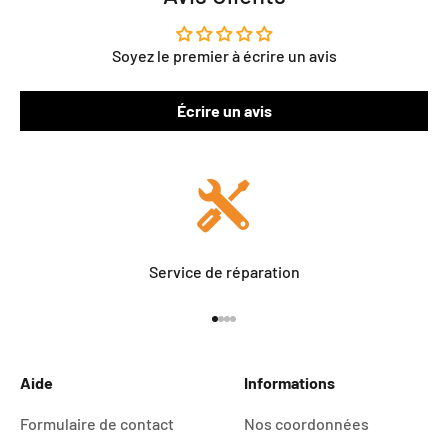
Soyez le premier à écrire un avis
Écrire un avis
Service de réparation
Aller à l'élément 1
Aller à l'élément 2
Aller à l'élément 3
Aller à l'élément 4
Aide
Informations
Formulaire de contact
Nos coordonnées