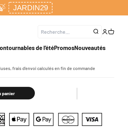
🍃
JARDIN29
Ouvrir le co
Voir le p
ontournables de l’été
Promos
Nouveautés
n d'huile FX-KS226
luses,
frais d'envoi calculés
en fin de commande
u panier