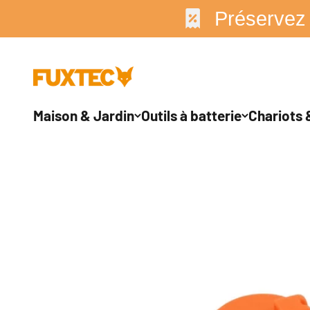
↵
↵
↵
↵
Zum Inhalt springen
Zum Menü springen
Fußzeile springen
Barrierefreiheits-Widget öffnen
Préservez
Passer au contenu
FUXTEC GmbH
Maison & Jardin
Outils à batterie
Chariots &