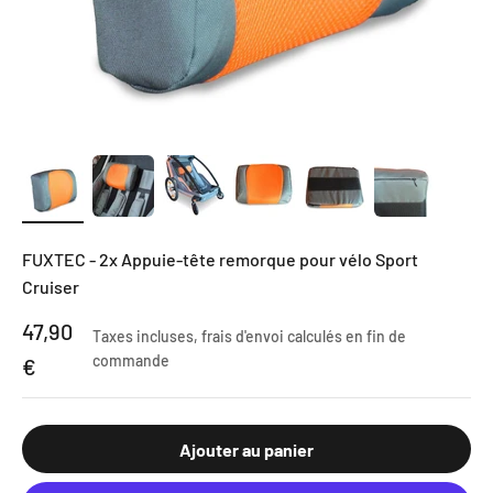
FUXTEC - 2x Appuie-tête remorque pour vélo Sport
Cruiser
Prix de vente
47,90
Taxes incluses,
frais d'envoi calculés
en fin de
commande
€
Ajouter au panier