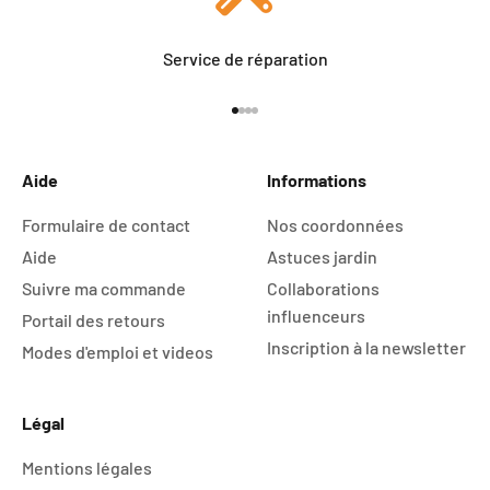
Service de réparation
Aller à l'élément 1
Aller à l'élément 2
Aller à l'élément 3
Aller à l'élément 4
Aide
Informations
Formulaire de contact
Nos coordonnées
Aide
Astuces jardin
Suivre ma commande
Collaborations
influenceurs
Portail des retours
Inscription à la newsletter
Modes d'emploi et videos
Légal
Mentions légales