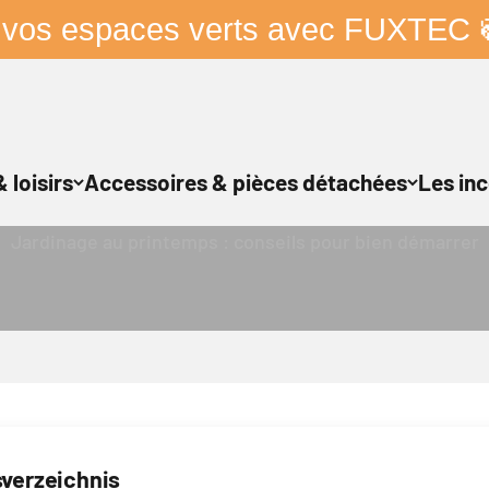
 vos espaces verts avec FUXTEC 
 loisirs
Accessoires & pièces détachées
Les inc
Garten im Frühling Titelbild
Jardinage au printemps : conseils pour bien démarrer
sverzeichnis