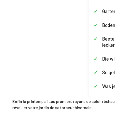
Garten
Boden
Beete
lecker
Die wi
So gel
Was je
Enfin le printemps ! Les premiers rayons de soleil réchauff
réveiller votre jardin de sa torpeur hivernale.