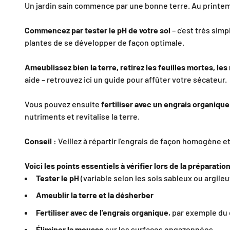
Un jardin sain commence par une bonne terre. Au printemp
Commencez par tester le pH de votre sol
– c'est très simp
plantes de se développer de façon optimale.
Ameublissez bien la terre, retirez les feuilles mortes, l
aide – retrouvez ici un guide pour affûter votre sécateur.
Vous pouvez ensuite
fertiliser avec un engrais organique
nutriments et revitalise la terre.
Conseil :
Veillez à répartir l'engrais de façon homogène e
Voici les points essentiels à vérifier lors de la préparation
Tester le pH
(variable selon les sols sableux ou argileu
Ameublir la terre
et la désherber
Fertiliser avec de l'engrais organique
, par exemple du
Éliminer la mousse
sur les surfaces engazonnées