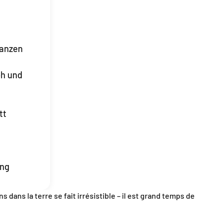
lanzen
oh und
tt
ung
 dans la terre se fait irrésistible – il est grand temps de