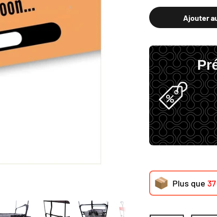
Ajouter a
Pré
Plus que
37