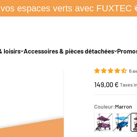
 vos espaces verts avec FUXTEC 
 loisirs
Accessoires & pièces détachées
Promo
Chariot Fuxtec Wil
6 av
Prix de vente
149,00 €
Taxes i
Couleur:
Marron
Pourpre
Turquoise
Ma