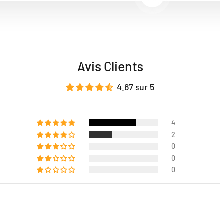
En savoir plus
Avis Clients
4.67 sur 5
4
2
0
0
0