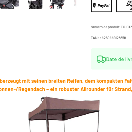
Numéro de produit:
FX-CT3
EAN : :
4260449128659
Date de liv
erzeugt mit seinen breiten Reifen, dem kompakten Fal
nnen-/Regendach – ein robuster Allrounder für Strand, 