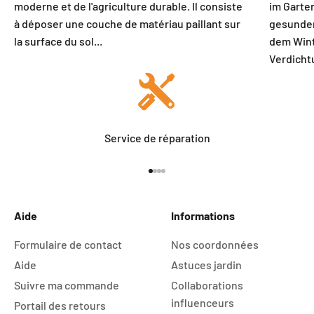
moderne et de l'agriculture durable. Il consiste
im Garten
à déposer une couche de matériau paillant sur
gesunden
la surface du sol...
dem Wint
Verdicht
Service de réparation
Aller à l'élément 1
Aller à l'élément 2
Aller à l'élément 3
Aller à l'élément 4
Aide
Informations
Formulaire de contact
Nos coordonnées
Aide
Astuces jardin
Suivre ma commande
Collaborations
influenceurs
Portail des retours